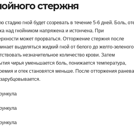
нойного стержня
 стадию гной будет созревать в течение 5-6 дней. Боль, от
ожа над гнойником напряжена и истончена. При
ерхности может прорваться. Отторжение стержня после
чинает выделяться жидкий гной от белого до желто-зеленого
тствовать незначительное количество крови. Затем
ытия чирья уменьшается боль, понижается температура,
ремия и отек становятся меньше. После отторжения ранев
 зарубцовывается.