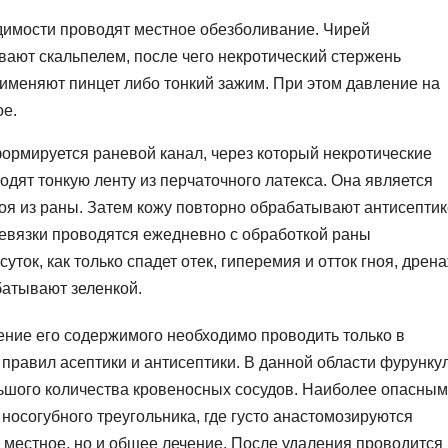
димости проводят местное обезболивание. Чирей
ают скальпелем, после чего некротический стержень
рименяют пинцет либо тонкий зажим. При этом давление на
ое.
ормируется раневой канал, через который некротические
одят тонкую ленту из перчаточного латекса. Она является
ноя из раны. Затем кожу повторно обрабатывают антисепти
ревязки проводятся ежедневно с обработкой раны
уток, как только спадет отек, гиперемия и отток гноя, дрен
батывают зеленкой.
ение его содержимого необходимо проводить только в
правил асептики и антисептики. В данной области фурунку
льшого количества кровеносных сосудов. Наиболее опасны
 носогубного треугольника, где густо анастомозируются
о местное, но и общее лечение. После удаления проводится