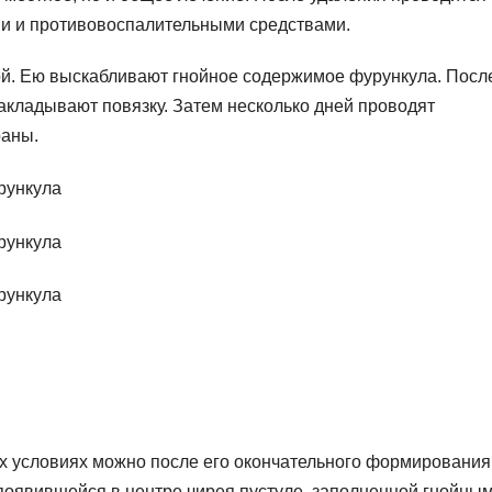
и и противовоспалительными средствами.
ой. Ею выскабливают гнойное содержимое фурункула. Посл
акладывают повязку. Затем несколько дней проводят
раны.
 условиях можно после его окончательного формирования
появившейся в центре чирея пустуле, заполненной гнойны