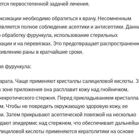
ется первостепенной задачей лечения.
оксикации необходимо обратиться к врачу. Несомненным
является полное соблюдение асептики и антисептики. Данн
обработку фурункула, использование стерильных
рации и на перевязках. Это предотвращает распространени
живлению раны в кратчайшие сроки.
ня фурункула:
арата. Чаще применяют кристаллы салициловой кислоты. З
в зоне приложения она расплавит кожу над гнойничком,
некротического стержня. Перед прикладыванием кристалла
м. Чтобы не повредить окружающую здоровую кожу, ее
. Затем прикрывают асептической повязкой на несколько
едают эпидермис над стержнем, что обеспечивает дальнейш
алициловой кислоты применяются кератолитики на основе