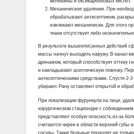
мочевины и оксикарбоновых кислот.
Механическое удаление. При необхо
обрабатывают антисептиком, раскрыв
извлекают механически. Для этого п
ткани отсутствует либо незначительн
В результате вышеописанных действий сф
массы начнут выходить наружу. В канал вв
дренажом, который способствует оттоку г
и накладывают асептическую повязку. Пе
антисептическими средствами. Спустя 2-3 с
убирают. Рану оставляют открытой и обра
При локализации фурункула на лице, удал
хирургическом стационаре с соблюдением 
представляют особую опасность из-за бо
считаются чиреи в области верхней губы и
сосуды. Такие больные проходят не тольк