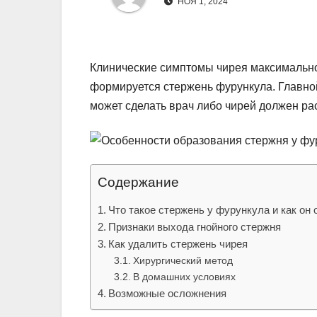
р
НОЯ 1, 2024
l
а
a
в
s
Клинические симптомы чирея максимально
и
формируется стержень фурункула. Главной
s
т
может сделать врач либо чирей должен ра
n
ь
i
k
i
Содержание
Что такое стержень у фурункула и как он
Признаки выхода гнойного стержня
Как удалить стержень чирея
Хирургический метод
В домашних условиях
Возможные осложнения