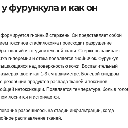
 у фурункула и как он
, формируется гнойный стержень. Он представляет собой
вием токсинов стафилококка происходит разрушение
бразований и соединительной ткани. Стержень начинает
стка гиперемии и отека появляется гнойничок. Фурункул
озвышающаяся над поверхностью кожи. Воспалительный
азмерах, достигая 1-3 см в диаметре. Болевой синдром
е резорбции продуктов распада тканей и токсинов
бщей интоксикации. Появляется температура, боль в голо
ом лоснится и истончается.
левание разрешилось на стадии инфильтрации, когда
нойное расплавление тканей.