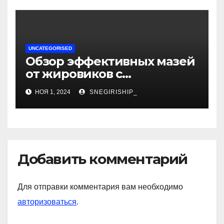
UNCATEGORISED
Обзор эффективных мазей
от жировиков с
рассасывающим эффектом
НОЯ 1, 2024
SNEGIRISHIP_
Добавить комментарий
Для отправки комментария вам необходимо
авторизоваться
.