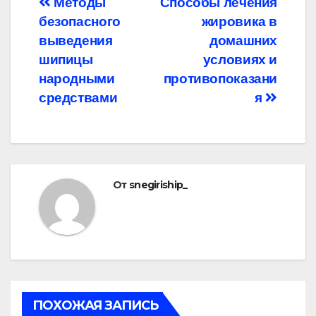
Навигация
Методы
Способы лечения
безопасного
жировика в
по
выведения
домашних
записям
шипицы
условиях и
народными
противопоказани
средствами
я
От
snegiriship_
ПОХОЖАЯ ЗАПИСЬ