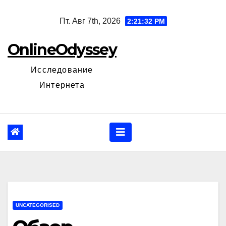
Перейти
Пт. Авг 7th, 2026
2:21:33 PM
к
содержанию
OnlineOdyssey
Исследование
Интернета
UNCATEGORISED