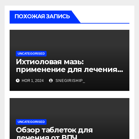
ПОХОЖАЯ ЗАПИСЬ
UNCATEGORISED
Ихтиоловая мазь:
применение для лечения
фурункулов
НОЯ 1, 2024
SNEGIRISHIP_
UNCATEGORISED
Обзор таблеток для
лечения от ВПЧ