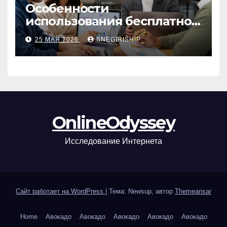
Особенности
использования бесплатной
версии программ для
25 МАЯ 2026
SNEGIRISHIP_
автоматизации и
управления предприятием
OnlineOdyssey
Исследование Интернета
Сайт работает на WordPress
|
Тема: Newsup, автор
Themeansar
Home
Авокадо
Авокадо
Авокадо
Авокадо
Авокадо