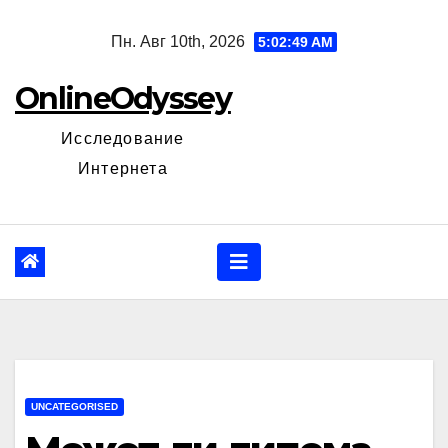
Перейти
Пн. Авг 10th, 2026
5:02:50 AM
к
содержанию
OnlineOdyssey
Исследование
Интернета
UNCATEGORISED