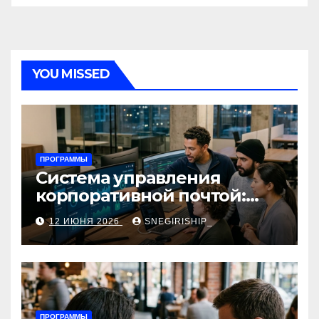
YOU MISSED
ПРОГРАММЫ
Система управления
корпоративной почтой:
функции, безопасность и
12 ИЮНЯ 2026
SNEGIRISHIP_
интеграция
ПРОГРАММЫ