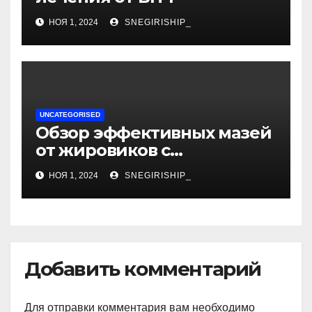
НОЯ 1, 2024
SNEGIRISHIP_
UNCATEGORISED
Обзор эффективных мазей
от жировиков с
рассасывающим эффектом
НОЯ 1, 2024
SNEGIRISHIP_
Добавить комментарий
Для отправки комментария вам необходимо