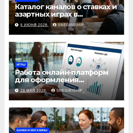
Каталог каналов о ставках и
азартных играх в
мессенджерах
6 ИЮНЯ 2026
SNEGIRISHIP_
ИГРЫ
Работа онлайн‑платформ
для оформления
авиабилетов: алгоритмы,
28 МАЯ 2026
SNEGIRISHIP_
сборы и безопасность
БАНКИ И МАГАЗИНЫ