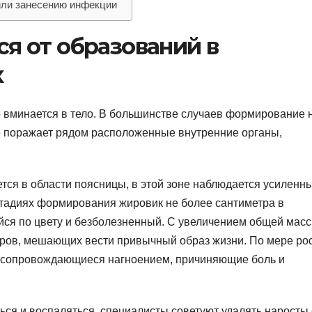
 или занесению инфекции
я от образований в
х
о вминается в тело. В большинстве случаев формирование 
не поражает рядом расположенные внутренние органы,
тся в области поясницы, в этой зоне наблюдается усиленн
стадиях формирования жировик не более сантиметра в
йся по цвету и безболезненный. С увеличением общей мас
еров, мешающих вести привычный образ жизни. По мере ро
ы сопровождающиеся нагноением, причиняющие боль и
ься и воспаляться, специалисты советуют удалять наросты 