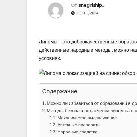
р
От
snegiriship_
l
а
НОЯ 1, 2024
a
в
s
и
s
т
Липомы – это доброкачественные образова
n
ь
действенные народные методы, можно нав
i
условиях.
k
i
Содержание
Можно ли избавиться от образований в д
Методы безопасного лечения липом на сп
Механическое выдавливание
Аптечные препараты
Народные средства