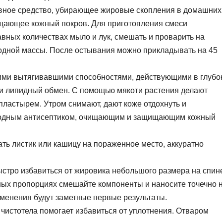
вное средство, убирающее жировые скопления в домашних
щающее кожный покров. Для приготовления смеси
авных количествах мыло и лук, смешать и проварить на
одной массы. После остывания можно прикладывать на 45
оими вытягивавшими способностями, действующими в глубо
и липидный обмен. С помощью мякоти растения делают
пластырем. Утром снимают, дают коже отдохнуть и
иродным антисептиком, очищающим и защищающим кожный
ть листик или кашицу на пораженное место, аккуратно
ыстро избавиться от жировика небольшого размера на спин
ных пропорциях смешайте компоненты и наносите точечно 
именения будут заметные первые результаты.
чистотела помогает избавиться от уплотнения. Отваром