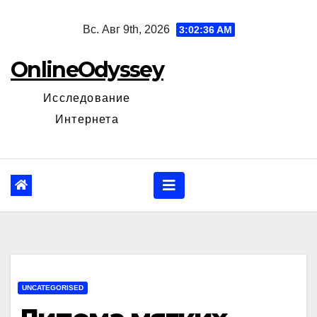
Перейти
Вс. Авг 9th, 2026
3:02:37 AM
к
содержанию
OnlineOdyssey
Исследование
Интернета
UNCATEGORISED