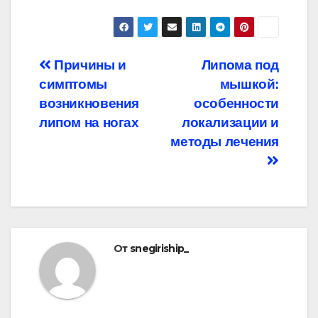
Навигация
Причины и
Липома под
симптомы
мышкой:
по
возникновения
особенности
записям
липом на ногах
локализации и
методы лечения
От
snegiriship_