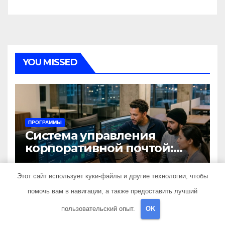
YOU MISSED
ПРОГРАММЫ
Система управления
корпоративной почтой:
функции, безопасность и
12 ИЮНЯ 2026
SNEGIRISHIP_
интеграция
Этот сайт использует куки-файлы и другие технологии, чтобы
помочь вам в навигации, а также предоставить лучший
пользовательский опыт.
OK