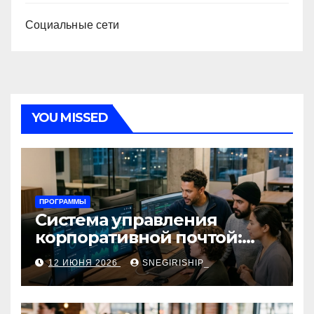
Социальные сети
YOU MISSED
ПРОГРАММЫ
Система управления
корпоративной почтой:
функции, безопасность и
12 ИЮНЯ 2026
SNEGIRISHIP_
интеграция