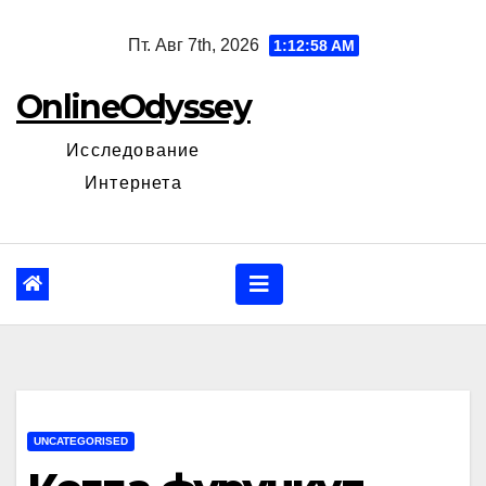
Перейти
Пт. Авг 7th, 2026
1:12:59 AM
к
содержанию
OnlineOdyssey
Исследование
Интернета
UNCATEGORISED