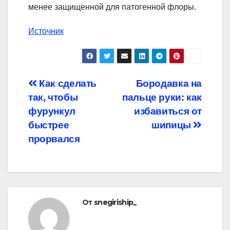
менее защищенной для патогенной флоры.
Источник
Навигация
Как сделать
Бородавка на
так, чтобы
пальце руки: как
по
фурункул
избавиться от
записям
быстрее
шипицы
прорвался
От
snegiriship_