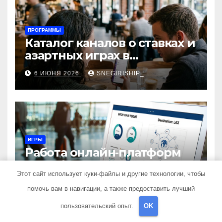
ПРОГРАММЫ
Каталог каналов о ставках и
азартных играх в
мессенджерах
6 ИЮНЯ 2026
SNEGIRISHIP_
ИГРЫ
Работа онлайн‑платформ
для оформления
авиабилетов: алгоритмы,
Этот сайт использует куки-файлы и другие технологии, чтобы
28 МАЯ 2026
SNEGIRISHIP_
сборы и безопасность
помочь вам в навигации, а также предоставить лучший
пользовательский опыт.
OK