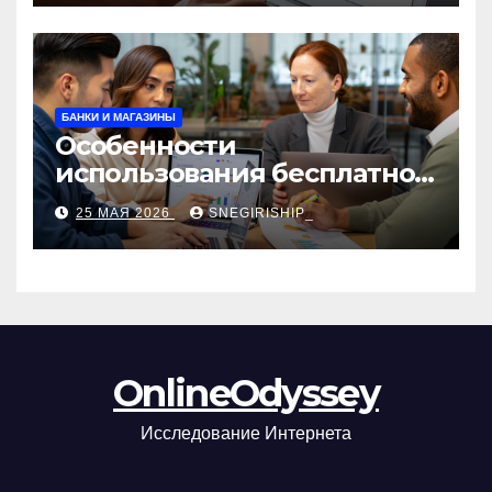
БАНКИ И МАГАЗИНЫ
Особенности
использования бесплатной
версии программ для
25 МАЯ 2026
SNEGIRISHIP_
автоматизации и
управления предприятием
OnlineOdyssey
Исследование Интернета