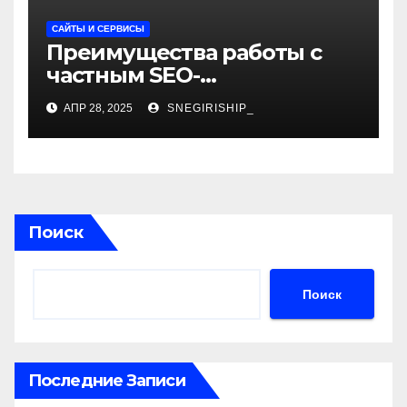
САЙТЫ И СЕРВИСЫ
Преимущества работы с
частным SEO-
специалистом
АПР 28, 2025
SNEGIRISHIP_
Поиск
Поиск
Последние Записи