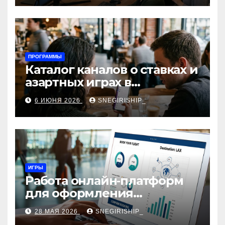
ПРОГРАММЫ
Каталог каналов о ставках и
азартных играх в
мессенджерах
6 ИЮНЯ 2026
SNEGIRISHIP_
ИГРЫ
Работа онлайн‑платформ
для оформления
авиабилетов: алгоритмы,
28 МАЯ 2026
SNEGIRISHIP_
сборы и безопасность