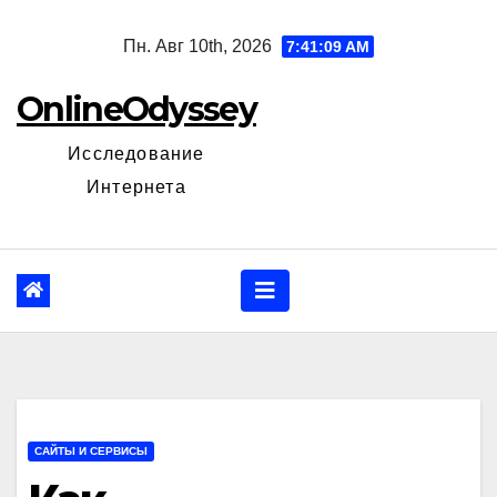
Перейти
Пн. Авг 10th, 2026
7:41:10 AM
к
содержанию
OnlineOdyssey
Исследование
Интернета
САЙТЫ И СЕРВИСЫ