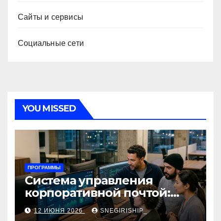
Сайты и сервисы
Социальные сети
YOU MISSED
ПРОГРАММЫ
Система управления
корпоративной почтой:
функции, безопасность и
12 ИЮНЯ 2026
SNEGIRISHIP_
интеграция