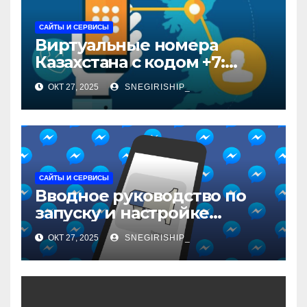
САЙТЫ И СЕРВИСЫ
Виртуальные номера
Казахстана с кодом +7:
особенности и
ОКТ 27, 2025
SNEGIRISHIP_
применение
САЙТЫ И СЕРВИСЫ
Вводное руководство по
запуску и настройке
рекламы в мессенджерах
ОКТ 27, 2025
SNEGIRISHIP_