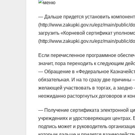
— Дальше придется установить компонент
(http://www.zakupki.gov.ru/epz/main/public
загрузить «Корневой сертификат уполном
(http://www.zakupki.gov.ru/epz/main/public
Если перечисленное программное обеспеч
значит, пора переходить к следующим дей
— Обращение в «Федеральное Казначейств
обязательная. И на то сразу две причины 
желающей участвовать в торгах, а заодно
неожиданно расторгнутых договоров и кон
— Получение сертификата электронной ци
учреждениях и удостоверяющих центрах. В
подпись может и руководитель организации
которым дальше и придется взаимодейство