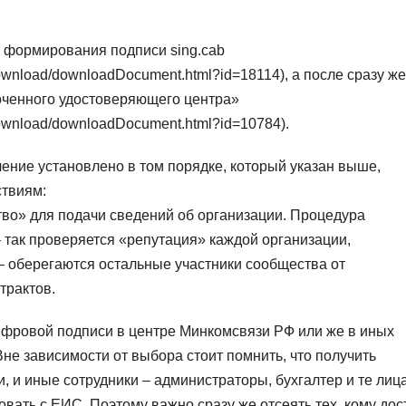
 формирования подписи sing.cab
/download/downloadDocument.html?id=18114), а после сразу же
оченного удостоверяющего центра»
/download/downloadDocument.html?id=10784).
ение установлено в том порядке, который указан выше,
ствиям:
о» для подачи сведений об организации. Процедура
– так проверяется «репутация» каждой организации,
 – оберегаются остальные участники сообщества от
трактов.
фровой подписи в центре Минкомсвязи РФ или же в иных
не зависимости от выбора стоит помнить, что получить
, и иные сотрудники – администраторы, бухгалтер и те лица
вать с ЕИС. Поэтому важно сразу же отсеять тех, кому дос