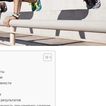
кты
ом
ивности
м
 результатов
пасность при занятиях спортом