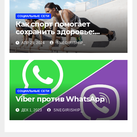
СОЦИАЛЬНЫЕ СЕТИ
Как спорт помогает
сохранить здоровье:
важность и рекомендации
АПР 29, 2024
SNEGIRISHIP_
СОЦИАЛЬНЫЕ СЕТИ
Viber против WhatsApp
ДЕК 1, 2023
SNEGIRISHIP_