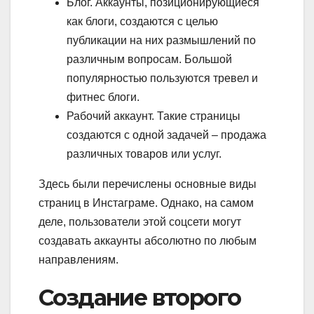
Блог.
Аккаунты, позиционирующиеся
как блоги, создаются с целью
публикации на них размышлений по
различным вопросам. Большой
популярностью пользуются тревел и
фитнес блоги.
Рабочий аккаунт.
Такие страницы
создаются с одной задачей – продажа
различных товаров или услуг.
Здесь были перечислены основные виды
страниц в Инстаграме. Однако, на самом
деле, пользователи этой соцсети могут
создавать аккаунты абсолютно по любым
направлениям.
Создание второго