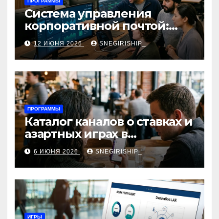
ПРОГРАММЫ
Система управления
корпоративной почтой:
функции, безопасность и
12 ИЮНЯ 2026
SNEGIRISHIP_
интеграция
ПРОГРАММЫ
Каталог каналов о ставках и
азартных играх в
мессенджерах
6 ИЮНЯ 2026
SNEGIRISHIP_
ИГРЫ