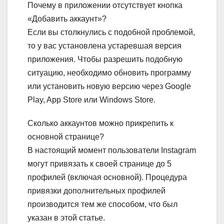
Почему в приложении отсутствует кнопка
«Добавить аккаунт»?
Если вы столкнулись с подобной проблемой,
то у вас установлена устаревшая версия
приложения. Чтобы разрешить подобную
ситуацию, необходимо обновить программу
или установить новую версию через Google
Play, App Store или Windows Store.
Сколько аккаунтов можно прикрепить к
основной странице?
В настоящий момент пользователи Instagram
могут привязать к своей странице до 5
профилей (включая основной). Процедура
привязки дополнительных профилей
производится тем же способом, что был
указан в этой статье.