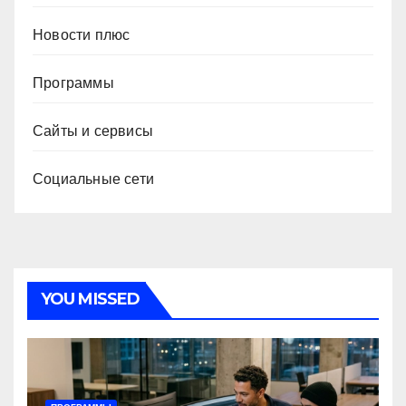
Новости плюс
Программы
Сайты и сервисы
Социальные сети
YOU MISSED