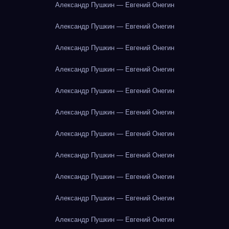
Александр Пушкин — Евгений Онегин
Александр Пушкин — Евгений Онегин
Александр Пушкин — Евгений Онегин
Александр Пушкин — Евгений Онегин
Александр Пушкин — Евгений Онегин
Александр Пушкин — Евгений Онегин
Александр Пушкин — Евгений Онегин
Александр Пушкин — Евгений Онегин
Александр Пушкин — Евгений Онегин
Александр Пушкин — Евгений Онегин
Александр Пушкин — Евгений Онегин