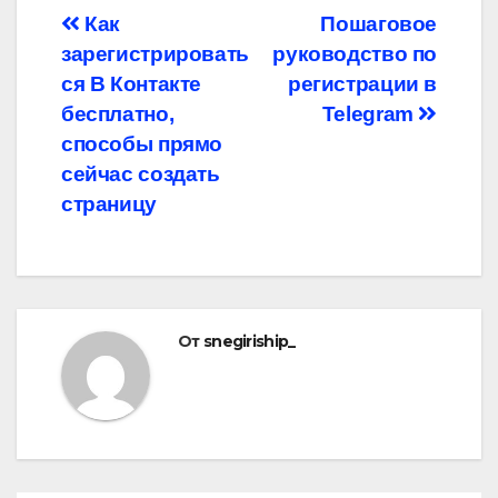
Навигация
Как
Пошаговое
зарегистрировать
руководство по
по
ся В Контакте
регистрации в
записям
бесплатно,
Telegram
способы прямо
сейчас создать
страницу
От
snegiriship_