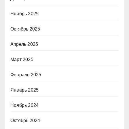
Ноябрь 2025
Октябрь 2025
Апрель 2025
Март 2025
Февраль 2025
Январь 2025
Ноябрь 2024
Октябрь 2024