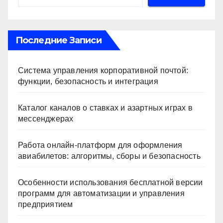
Последние Записи
Система управления корпоративной почтой:
функции, безопасность и интеграция
Каталог каналов о ставках и азартных играх в
мессенджерах
Работа онлайн‑платформ для оформления
авиабилетов: алгоритмы, сборы и безопасность
Особенности использования бесплатной версии
программ для автоматизации и управления
предприятием