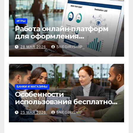
ИГРЫ
Работа онлайн‑платформ
для оформления
авиабилетов: алгоритмы,
28 МАЯ 2026
SNEGIRISHIP_
сборы и безопасность
БАНКИ И МАГАЗИНЫ
Особенности
использования бесплатной
версии программ для
25 МАЯ 2026
SNEGIRISHIP_
автоматизации и
управления предприятием