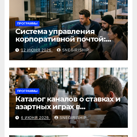
ПРОГРАММЫ
Система управления
корпоративной почтой:
функции, безопасность и
12 ИЮНЯ 2026
SNEGIRISHIP_
интеграция
ПРОГРАММЫ
Каталог каналов о ставках и
азартных играх в
мессенджерах
6 ИЮНЯ 2026
SNEGIRISHIP_