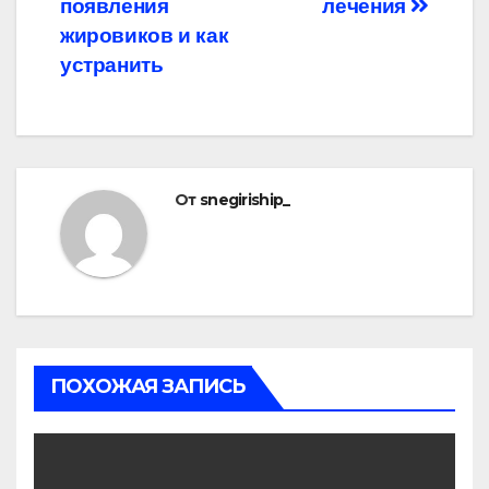
записям
появления
лечения
жировиков и как
устранить
От
snegiriship_
ПОХОЖАЯ ЗАПИСЬ