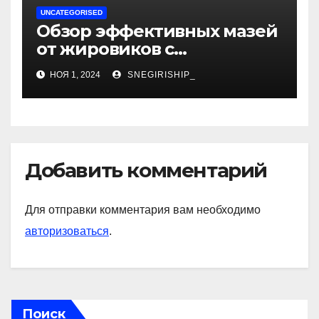
UNCATEGORISED
Обзор эффективных мазей
от жировиков с
рассасывающим эффектом
НОЯ 1, 2024
SNEGIRISHIP_
Добавить комментарий
Для отправки комментария вам необходимо
авторизоваться
.
Поиск