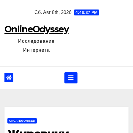
Перейти
Сб. Авг 8th, 2026
4:46:38 PM
к
содержанию
OnlineOdyssey
Исследование
Интернета
UNCATEGORISED