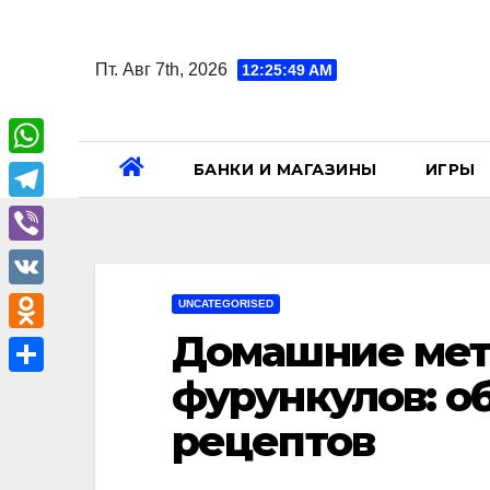
Перейти
к
Пт. Авг 7th, 2026
12:25:50 AM
содержанию
БАНКИ И МАГАЗИНЫ
ИГРЫ
W
h
T
a
e
V
t
l
i
V
UNCATEGORISED
s
e
b
Домашние мет
K
A
O
g
e
p
d
фурункулов: о
r
О
r
p
n
a
т
рецептов
o
m
п
k