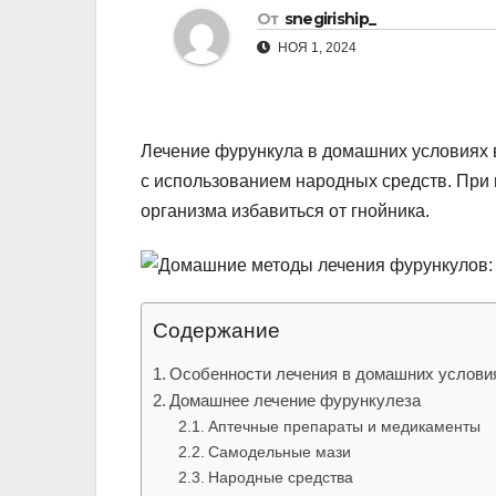
р
От
snegiriship_
l
а
НОЯ 1, 2024
a
в
s
и
s
т
Лечение фурункула в домашних условиях
n
ь
с использованием народных средств. При 
i
организма избавиться от гнойника.
k
i
Содержание
Особенности лечения в домашних услови
Домашнее лечение фурункулеза
Аптечные препараты и медикаменты
Самодельные мази
Народные средства