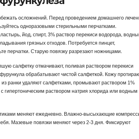
фурункулеза
збежать осложнений. Перед проведением домашнего лечен
ьзуйтесь одноразовыми стерильными перчатками.
ластырь, йод, спирт, 3% раствор перекиси водорода, водны
кладывания грязных отходов. Потребуется пинцет,
ьте перчатки. Старую повязку разрезают ножницами.
пшую салфетку отмачивают, поливая раствором перекиси
фурункула обрабатывают чистой салфеткой. Кожу протира
й из ранки удаляют салфетками, промывают раствором 1%
 с гипертоническим раствором натрия хлорида или водным
ептиками меняют ежедневно. Влажно-высыхающие компресс
ебя. Мазевые повязки меняют через 2-3 дня. Фиксируют