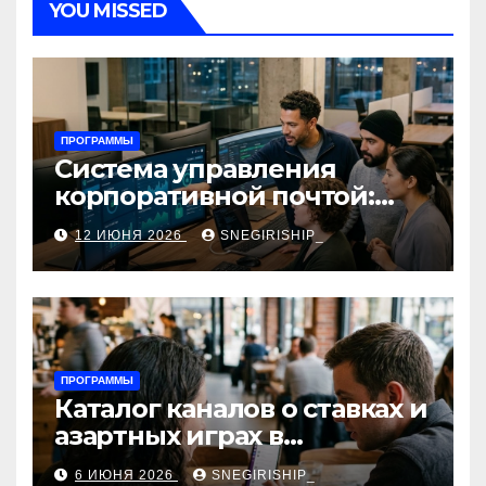
YOU MISSED
ПРОГРАММЫ
Система управления
корпоративной почтой:
функции, безопасность и
12 ИЮНЯ 2026
SNEGIRISHIP_
интеграция
ПРОГРАММЫ
Каталог каналов о ставках и
азартных играх в
мессенджерах
6 ИЮНЯ 2026
SNEGIRISHIP_