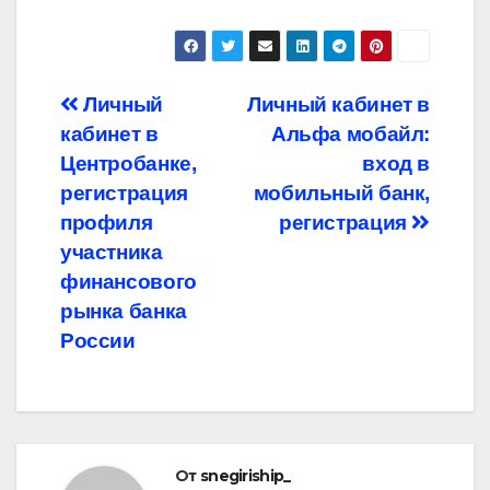
Навигация
Личный
Личный кабинет в
кабинет в
Альфа мобайл:
по
Центробанке,
вход в
записям
регистрация
мобильный банк,
профиля
регистрация
участника
финансового
рынка банка
России
От
snegiriship_