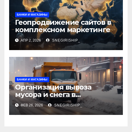
БАНКИ И МАГАЗИНЫ
Геопродвижение сайтов в
комплексном маркетинге
АПР 2, 2026
SNEGIRISHIP_
БАНКИ И МАГАЗИНЫ
Организация вывоза
мусора и снега в
столичном регионе:
ФЕВ 26, 2026
SNEGIRISHIP_
нормативы и порядок
работ