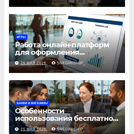
ИГРЫ
Работа онлайн‑платформ
для оформления
авиабилетов: алгоритмы,
28 МАЯ 2026
SNEGIRISHIP_
сборы и безопасность
БАНКИ И МАГАЗИНЫ
Особенности
использования бесплатной
версии программ для
25 МАЯ 2026
SNEGIRISHIP_
автоматизации и