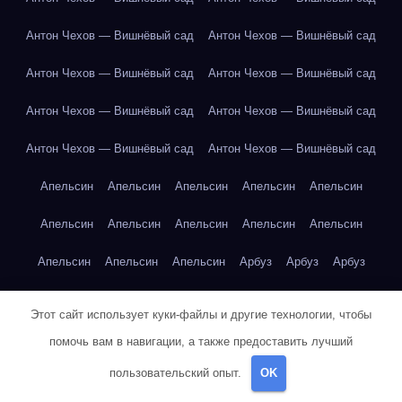
Антон Чехов — Вишнёвый сад
Антон Чехов — Вишнёвый сад
Антон Чехов — Вишнёвый сад
Антон Чехов — Вишнёвый сад
Антон Чехов — Вишнёвый сад
Антон Чехов — Вишнёвый сад
Антон Чехов — Вишнёвый сад
Антон Чехов — Вишнёвый сад
Апельсин
Апельсин
Апельсин
Апельсин
Апельсин
Апельсин
Апельсин
Апельсин
Апельсин
Апельсин
Апельсин
Апельсин
Апельсин
Арбуз
Арбуз
Арбуз
Арбуз
Арбуз
Арбуз
Арбуз
Арбуз
Банан
Банан
Этот сайт использует куки-файлы и другие технологии, чтобы
Банан
Банан
Банан
Банан
Банан
Банан
Банан
помочь вам в навигации, а также предоставить лучший
пользовательский опыт.
OK
Бангкок
Бангкок
Бангкок
Бангкок
Бангкок
Бангкок