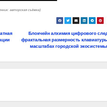
очник: авторская съёмка)
атная
Блокчейн алхимия цифрового след
ации
фрактальная размерность клавиатуры
масштабах городской экосистем