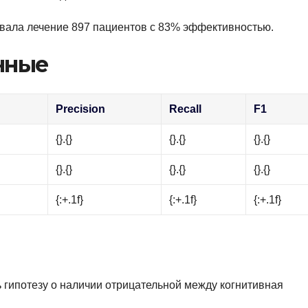
овала лечение 897 пациентов с 83% эффективностью.
нные
Precision
Recall
F1
{}.{}
{}.{}
{}.{}
{}.{}
{}.{}
{}.{}
{:+.1f}
{:+.1f}
{:+.1f}
гипотезу о наличии отрицательной между когнитивная