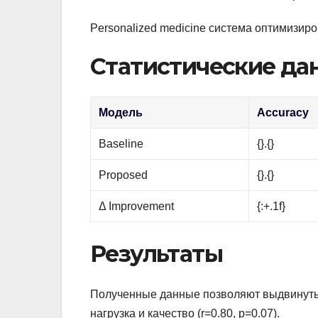
Personalized medicine система оптимизир
Статистические да
Модель
Accuracy
Baseline
{}.{}
Proposed
{}.{}
Δ Improvement
{:+.1f}
Результаты
Полученные данные позволяют выдвинуть 
нагрузка и качество (r=0.80, p=0.07).