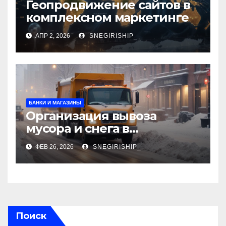
Геопродвижение сайтов в
комплексном маркетинге
АПР 2, 2026
SNEGIRISHIP_
БАНКИ И МАГАЗИНЫ
Организация вывоза
мусора и снега в
столичном регионе:
ФЕВ 26, 2026
SNEGIRISHIP_
нормативы и порядок
работ
Поиск