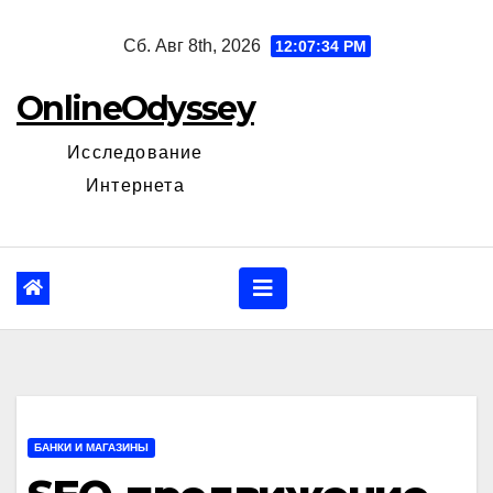
Перейти
Сб. Авг 8th, 2026
12:07:36 PM
к
содержанию
OnlineOdyssey
Исследование
Интернета
БАНКИ И МАГАЗИНЫ