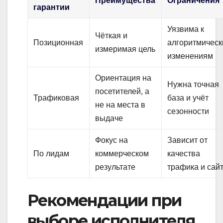
Преимущества
Ограничения
гарантии
Уязвима к
Чёткая и
Позиционная
алгоритмичес
измеримая цель
изменениям
Ориентация на
Нужна точная
посетителей, а
Трафиковая
база и учёт
не на места в
сезонности
выдаче
Фокус на
Зависит от
По лидам
коммерческом
качества
результате
трафика и сай
Рекомендации при
выборе исполнителя