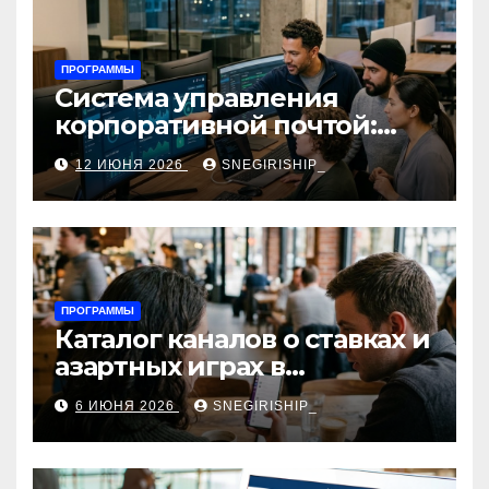
ПРОГРАММЫ
Система управления
корпоративной почтой:
функции, безопасность и
12 ИЮНЯ 2026
SNEGIRISHIP_
интеграция
ПРОГРАММЫ
Каталог каналов о ставках и
азартных играх в
мессенджерах
6 ИЮНЯ 2026
SNEGIRISHIP_