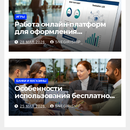
ИГРЫ
Работа онлайн‑платформ
для оформления
авиабилетов: алгоритмы,
28 МАЯ 2026
SNEGIRISHIP_
сборы и безопасность
БАНКИ И МАГАЗИНЫ
Особенности
использования бесплатной
версии программ для
25 МАЯ 2026
SNEGIRISHIP_
автоматизации и
управления предприятием