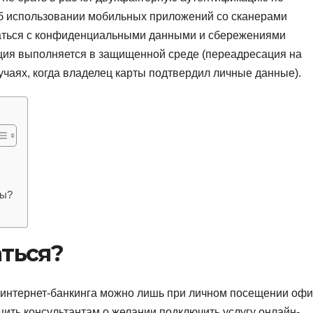
б использовании мобильных приложений со сканерами
статься с конфиденциальными данными и сбережениями
ция выполняется в защищенной среде (переадресация на
учаях, когда владелец карты подтвердил личные данные).
сы?
аться?
 интернет-банкинга можно лишь при личном посещении оф
ить консультантам о желании подключить услугу онлайн-