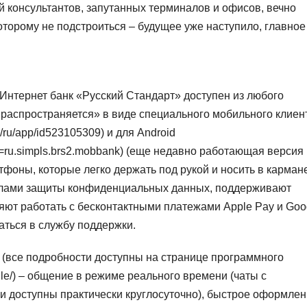
 консультантов, запутанных терминалов и офисов, вечно
оторому не подстроиться – будущее уже наступило, главное
Интернет банк «Русский Стандарт» доступен из любого
 «распространяется» в виде специального мобильного клиен
m/ru/app/id523105309) и для Android
s?id=ru.simpls.brs2.mobbank) (еще недавно работающая версия
тфоны, которые легко держать под рукой и носить в карман
лами защиты конфиденциальных данных, поддерживают
ляют работать с бесконтактными платежами Apple Pay и Goo
аться в службу поддержки.
(все подробности доступны на странице программного
bile/) – общение в режиме реального времени (чаты с
 доступны практически круглосуточно), быстрое оформле