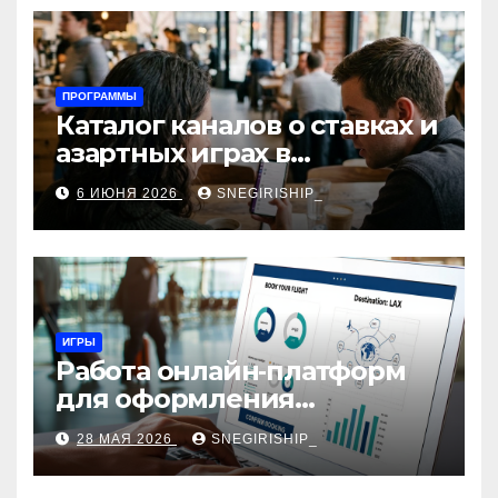
ПРОГРАММЫ
Каталог каналов о ставках и
азартных играх в
мессенджерах
6 ИЮНЯ 2026
SNEGIRISHIP_
ИГРЫ
Работа онлайн‑платформ
для оформления
авиабилетов: алгоритмы,
28 МАЯ 2026
SNEGIRISHIP_
сборы и безопасность