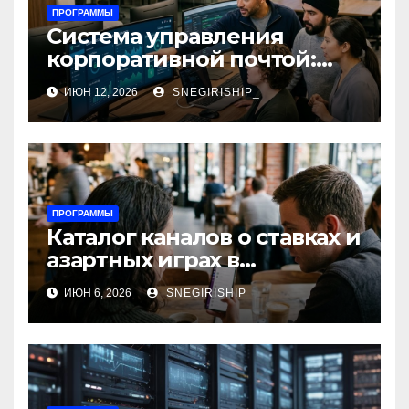
ПРОГРАММЫ
Система управления
корпоративной почтой:
функции, безопасность и
ИЮН 12, 2026
SNEGIRISHIP_
интеграция
ПРОГРАММЫ
Каталог каналов о ставках и
азартных играх в
мессенджерах
ИЮН 6, 2026
SNEGIRISHIP_