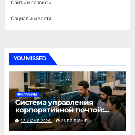
Сайты и сервисы
Социальные сети
YOU MISSED
ПРОГРАММЫ
Система управления
корпоративной почтой:
функции, безопасность и
12 ИЮНЯ 2026
SNEGIRISHIP_
интеграция