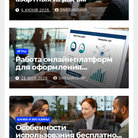
мессенджерах
6 ИЮНЯ 2026
SNEGIRISHIP_
ИГРЫ
Работа онлайн‑платформ
для оформления
авиабилетов: алгоритмы,
28 МАЯ 2026
SNEGIRISHIP_
сборы и безопасность
БАНКИ И МАГАЗИНЫ
Особенности
использования бесплатной