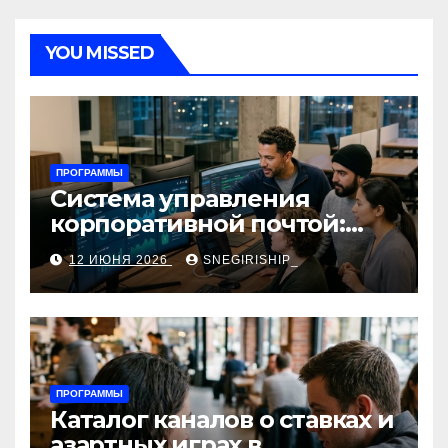
YOU MISSED
ПРОГРАММЫ
Система управления
корпоративной почтой:
функции, безопасность и
12 ИЮНЯ 2026
SNEGIRISHIP_
интеграция
ПРОГРАММЫ
Каталог каналов о ставках и
азартных играх в