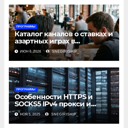
ПРОГРАММЫ
Каталог каналов о ставках и
азартных играх в
мессенджерах
ИЮН 6, 2026
SNEGIRISHIP_
ПРОГРАММЫ
Особенности HTTPS и
SOCKS5 IPv4 прокси и
критерии выбора
НОЯ 5, 2025
SNEGIRISHIP_