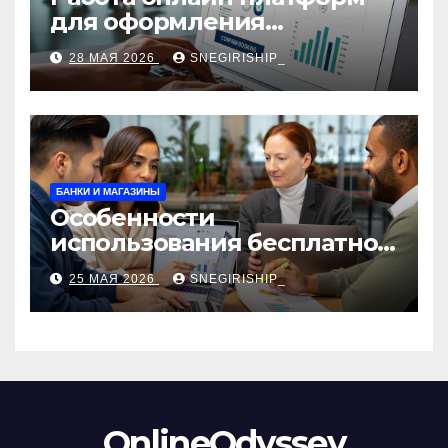
для оформления
авиабилетов: алгоритмы,
28 МАЯ 2026
SNEGIRISHIP_
сборы и безопасность
БАНКИ И МАГАЗИНЫ
Особенности
использования бесплатной
версии программ для
25 МАЯ 2026
SNEGIRISHIP_
автоматизации и
управления предприятием
OnlineOdyssey