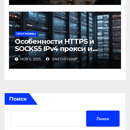
ПРОГРАММЫ
Особенности HTTPS и
SOCKS5 IPv4 прокси и
критерии выбора
НОЯ 5, 2025
SNEGIRISHIP_
Поиск
Поиск