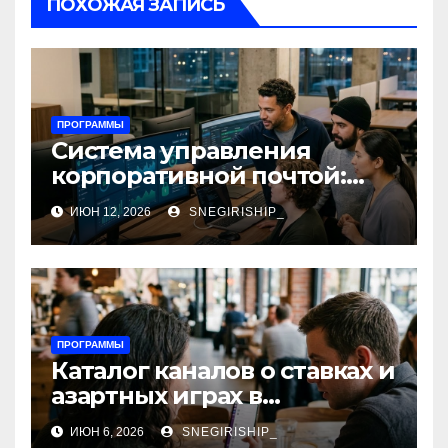
ПОХОЖАЯ ЗАПИСЬ
ПРОГРАММЫ
Система управления
корпоративной почтой:
функции, безопасность и
ИЮН 12, 2026
SNEGIRISHIP_
интеграция
ПРОГРАММЫ
Каталог каналов о ставках и
азартных играх в
мессенджерах
ИЮН 6, 2026
SNEGIRISHIP_