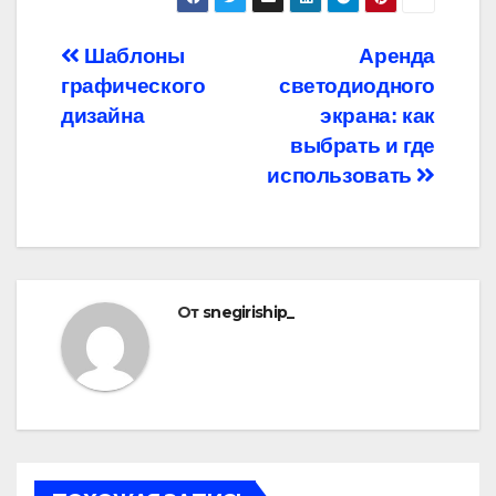
Навигация
Шаблоны
Аренда
графического
светодиодного
по
дизайна
экрана: как
записям
выбрать и где
использовать
От
snegiriship_