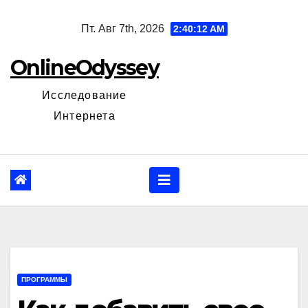
Перейти
Пт. Авг 7th, 2026
2:40:13 AM
к
содержанию
OnlineOdyssey
Исследование
Интернета
ПРОГРАММЫ