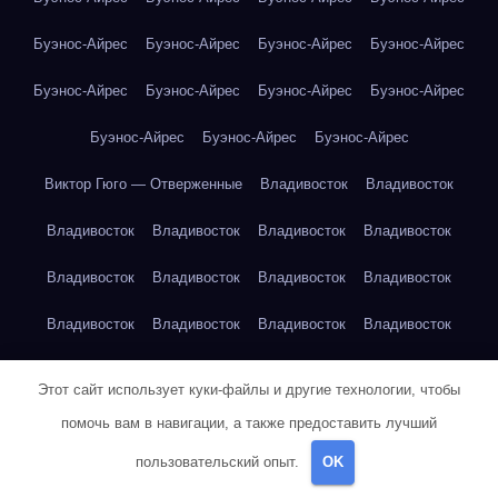
Буэнос-Айрес
Буэнос-Айрес
Буэнос-Айрес
Буэнос-Айрес
Буэнос-Айрес
Буэнос-Айрес
Буэнос-Айрес
Буэнос-Айрес
Буэнос-Айрес
Буэнос-Айрес
Буэнос-Айрес
Виктор Гюго — Отверженные
Владивосток
Владивосток
Владивосток
Владивосток
Владивосток
Владивосток
Владивосток
Владивосток
Владивосток
Владивосток
Владивосток
Владивосток
Владивосток
Владивосток
Владивосток
Владивосток
Владивосток
Владивосток
Этот сайт использует куки-файлы и другие технологии, чтобы
Воронеж
Воронеж
Воронеж
Воронеж
Воронеж
Воронеж
помочь вам в навигации, а также предоставить лучший
пользовательский опыт.
OK
Воронеж
Воронеж
Воронеж
Воронеж
Воронеж
Воронеж