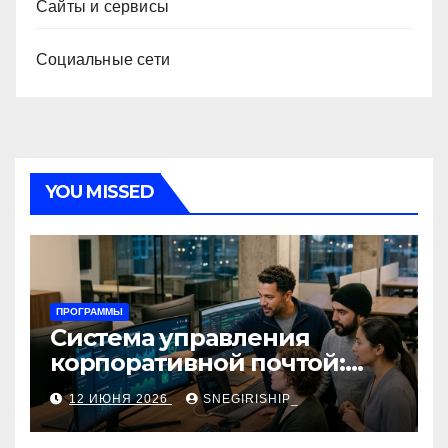
Сайты и сервисы
Социальные сети
YOU MISSED
ПРОГРАММЫ
Система управления
корпоративной почтой:
функции, безопасность и
12 ИЮНЯ 2026
SNEGIRISHIP_
интеграция