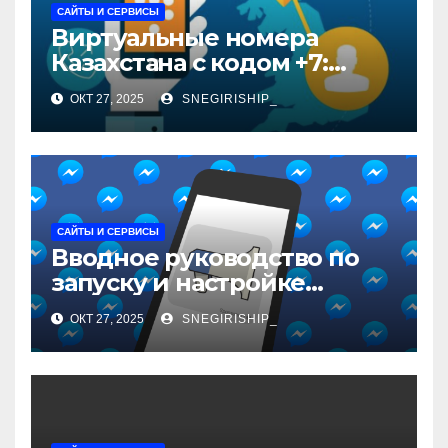
САЙТЫ И СЕРВИСЫ
Виртуальные номера
Казахстана с кодом +7:
особенности и
ОКТ 27, 2025
SNEGIRISHIP_
применение
САЙТЫ И СЕРВИСЫ
Вводное руководство по
запуску и настройке
рекламы в мессенджерах
ОКТ 27, 2025
SNEGIRISHIP_