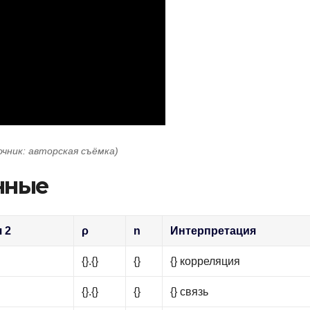
очник: авторская съёмка)
нные
 2
ρ
n
Интерпретация
{}.{}
{}
{} корреляция
{}.{}
{}
{} связь