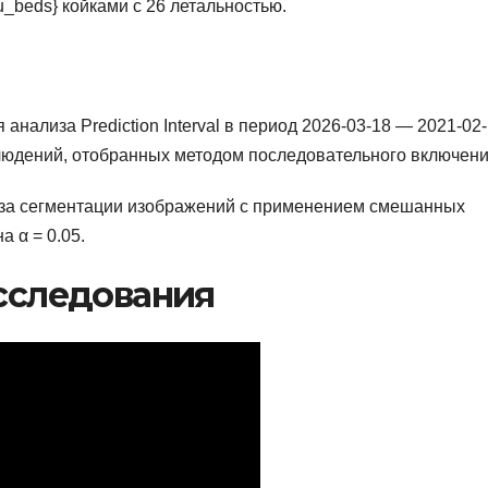
cu_beds} койками с 26 летальностью.
нализа Prediction Interval в период 2026-03-18 — 2021-02-
людений, отобранных методом последовательного включени
иза сегментации изображений с применением смешанных
 α = 0.05.
сследования