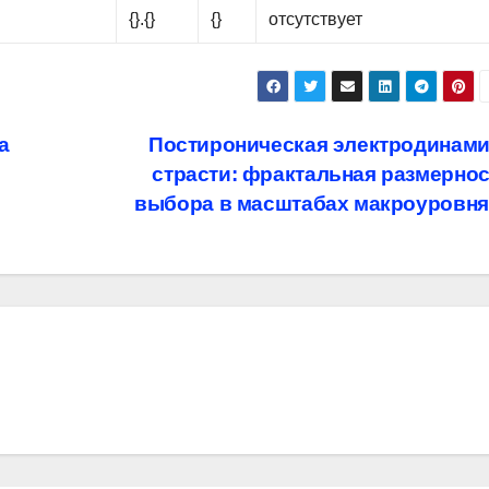
{}.{}
{}
отсутствует
а
Постироническая электродинами
страсти: фрактальная размерно
выбора в масштабах макроуровн