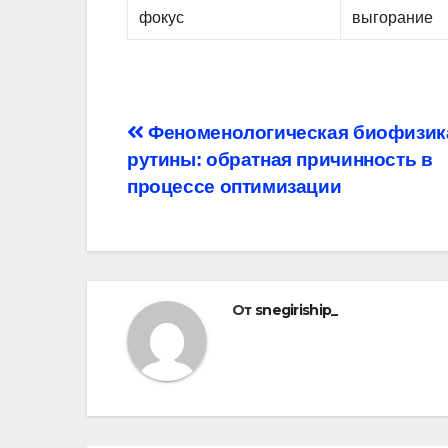
фокус
выгорание
Навигация
Феноменологическая биофизик
рутины: обратная причинность в
по
процессе оптимизации
записям
От
snegiriship_