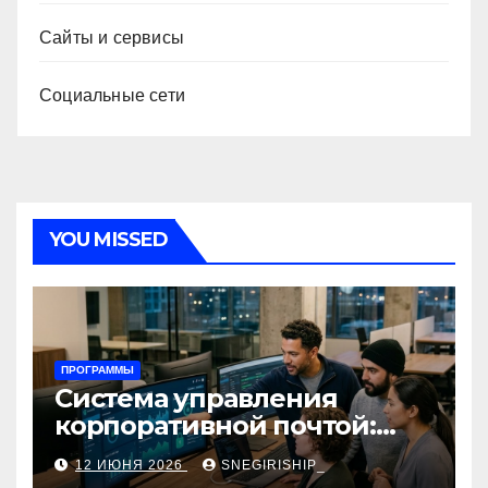
Сайты и сервисы
Социальные сети
YOU MISSED
ПРОГРАММЫ
Система управления
корпоративной почтой:
функции, безопасность и
12 ИЮНЯ 2026
SNEGIRISHIP_
интеграция