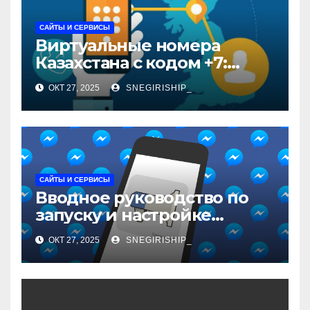
САЙТЫ И СЕРВИСЫ
Виртуальные номера
Казахстана с кодом +7:
особенности и
ОКТ 27, 2025
SNEGIRISHIP_
применение
САЙТЫ И СЕРВИСЫ
Вводное руководство по
запуску и настройке
рекламы в мессенджерах
ОКТ 27, 2025
SNEGIRISHIP_