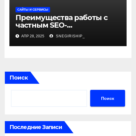
САЙТЫ И СЕРВИСЫ
Преимущества работы с
частным SEO-
специалистом
АПР 28, 2025
SNEGIRISHIP_
Поиск
Поиск
Последние Записи