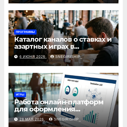
ПРОГРАММЫ
Каталог каналов о ставках и
азартных играх в
мессенджерах
6 ИЮНЯ 2026
SNEGIRISHIP_
ИГРЫ
Работа онлайн‑платформ
для оформления
авиабилетов: алгоритмы,
28 МАЯ 2026
SNEGIRISHIP_
сборы и безопасность