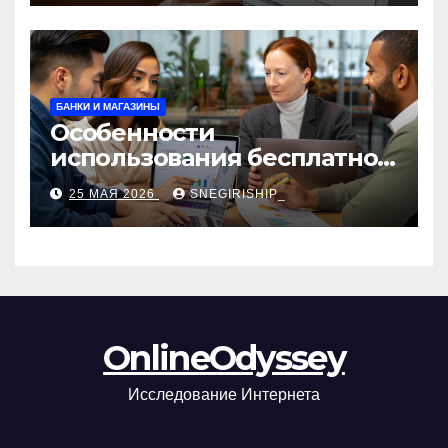
БАНКИ И МАГАЗИНЫ
Особенности
использования бесплатной
версии программ для
25 МАЯ 2026
SNEGIRISHIP_
автоматизации и
управления предприятием
OnlineOdyssey
Исследование Интернета