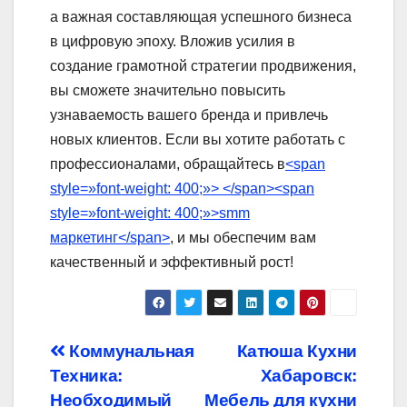
а важная составляющая успешного бизнеса
в цифровую эпоху. Вложив усилия в
создание грамотной стратегии продвижения,
вы сможете значительно повысить
узнаваемость вашего бренда и привлечь
новых клиентов. Если вы хотите работать с
профессионалами, обращайтесь в
<span
style=»font-weight: 400;»> </span><span
style=»font-weight: 400;»>smm
маркетинг</span>
, и мы обеспечим вам
качественный и эффективный рост!
Навигация
Коммунальная
Катюша Кухни
Техника:
Хабаровск:
по
Необходимый
Мебель для кухни