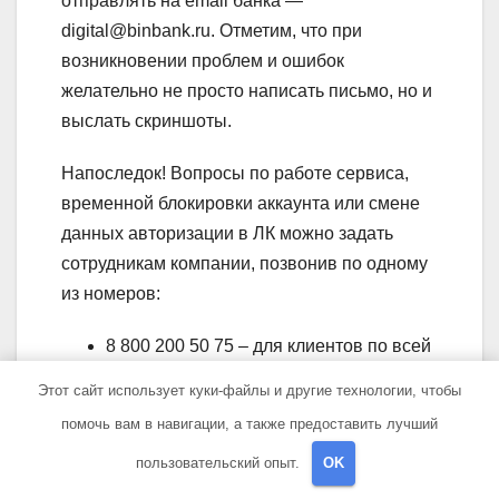
отправлять на email банка —
digital@binbank.ru. Отметим, что при
возникновении проблем и ошибок
желательно не просто написать письмо, но и
выслать скриншоты.
Напоследок! Вопросы по работе сервиса,
временной блокировки аккаунта или смене
данных авторизации в ЛК можно задать
сотрудникам компании, позвонив по одному
из номеров:
8 800 200 50 75 – для клиентов по всей
России.
Этот сайт использует куки-файлы и другие технологии, чтобы
8 495 755 50 75 – для жителей Москвы
помочь вам в навигации, а также предоставить лучший
и клиентов за рубежом.
пользовательский опыт.
OK
8 800 200 37 00 – для связи на случай
возможного мошенничества или